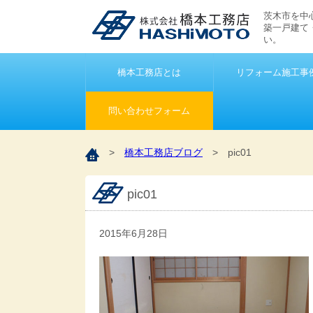
茨木市を中
築一戸建て
い。
橋本工務店とは
リフォーム施工事
問い合わせフォーム
>
橋本工務店ブログ
>
pic01
pic01
2015年6月28日