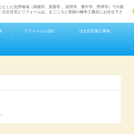
心とした北摂地域（高槻市、箕面市 、吹田市、豊中市、摂津市）での新
・注文住宅とリフォームは、まごころと実績の橋本工務店にお任せ下さ
例
リフォームの流れ
注文住宅施工事例
た。