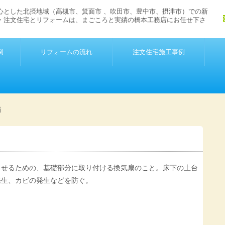
心とした北摂地域（高槻市、箕面市 、吹田市、豊中市、摂津市）での新
・注文住宅とリフォームは、まごころと実績の橋本工務店にお任せ下さ
例
リフォームの流れ
注文住宅施工事例
扇
させるための、基礎部分に取り付ける換気扇のこと。床下の土台
発生、カビの発生などを防ぐ。