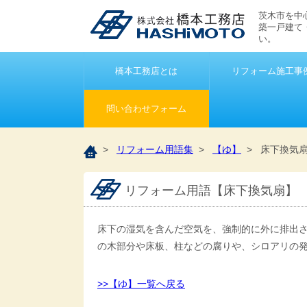
茨木市を中
築一戸建て
い。
橋本工務店とは
リフォーム施工事
問い合わせフォーム
>
リフォーム用語集
>
【ゆ】
> 床下換気
リフォーム用語【床下換気扇】
床下の湿気を含んだ空気を、強制的に外に排出
の木部分や床板、柱などの腐りや、シロアリの
>>【ゆ】一覧へ戻る