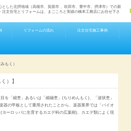
心とした北摂地域（高槻市、箕面市 、吹田市、豊中市、摂津市）での新
・注文住宅とリフォームは、まごころと実績の橋本工務店にお任せ下さ
例
リフォームの流れ
注文住宅施工事例
ぢみもく）
もく）】
目を「縮杢」あるいは「縮緬杢」(ちりめんもく)、「波状杢」
弦楽器の甲板として重用されたことから、楽器業界では「バイオ
(ヨーロッパに生育するカエデ科の広葉樹)、カエデ類によく現