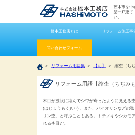
茨木市を中
築一戸建て
い。
橋本工務店とは
リフォーム施工事
問い合わせフォーム
>
リフォーム用語集
>
【ち】
> 縮杢（ち
リフォーム用語【縮杢（ちぢみ
木目が波状に縮んでシワが寄ったように見える杢
(はじょうもく)いう。また、バイオリンなどの
リン杢」と呼ぶこともある。トチノキやシカモア
れる杢目だ。