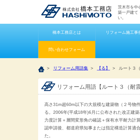
茨木市を中
築一戸建て
い。
橋本工務店とは
リフォーム施工事
問い合わせフォーム
>
リフォーム用語集
>
【る】
> ルート３
リフォーム用語【ルート３（耐
高さ31m超60m以下の大規模な建築物（２号
る。2006年(平成18年)6月に公布された改正建
力度計算＋層間変形角の確認＋保有水平耐力計
認申請後、都道府県知事または指定構造計算適
た。