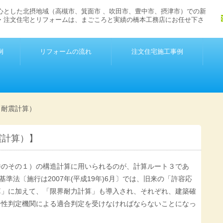
心とした北摂地域（高槻市、箕面市 、吹田市、豊中市、摂津市）での新
・注文住宅とリフォームは、まごころと実績の橋本工務店にお任せ下さ
例
リフォームの流れ
注文住宅施工事例
（耐震計算）
震計算）】
物件のその１）の構造計算に用いられるのが、計算ルート３であ
築基準法〔施行は2007年(平成19年)6月〕では、旧来の「許容応
算」に加えて、「限界耐力計算」も導入され、それぞれ、建築確
合性判定機関による適合判定を受けなければならないことになっ