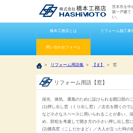
茨木市を中
築一戸建て
い。
橋本工務店とは
リフォーム施工事
問い合わせフォーム
>
リフォーム用語集
>
【ま】
> 窓
リフォーム用語【窓】
採光、換気、通風のために設けられる開口部の
(1)押し出し窓（くり出し窓）／左右を開くの
など小さなスペースに用いられることが多い。
め、防犯を考慮して開き方の小さい押し出し窓
(2)腰高窓（こしだかまど）／大人が立った時の