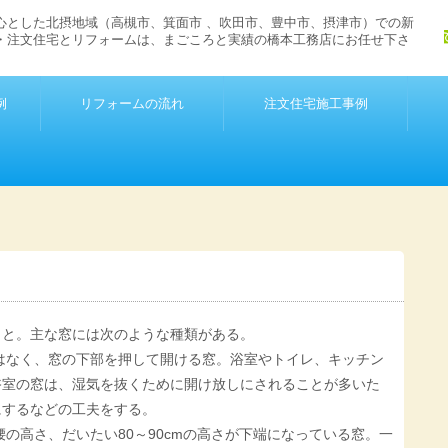
心とした北摂地域（高槻市、箕面市 、吹田市、豊中市、摂津市）での新
・注文住宅とリフォームは、まごころと実績の橋本工務店にお任せ下さ
例
リフォームの流れ
注文住宅施工事例
こと。主な窓には次のような種類がある。
ではなく、窓の下部を押して開ける窓。浴室やトイレ、キッチン
浴室の窓は、湿気を抜くために開け放しにされることが多いた
にするなどの工夫をする。
腰の高さ、だいたい80～90cmの高さが下端になっている窓。一