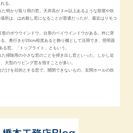
される。
られた明かり取り用の窓。天井高が３ｍ以上あるような部屋や吹
い場所は、はめ殺し窓になることが普通だったが、最近はリモコ
、弓形のボウウインドウ、台形のベイウインドウがある。外に突
る。奥行きが20cm程度あると飾り棚として活用でき、照明器
にある窓。「トップライト」ともいう。
られた掃除用の小さな窓のことを掃き出し窓といった。しかし近
る、大型のリビング窓を指すことが多い。
採光だけを目的とする窓で、開閉できないもの。玄関ホールの吹