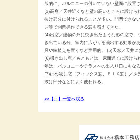
般的に、バルコニーの付いていない壁面に設置
(3)高窓／天井近くなど壁の高いところに設け
抜け部分に付けられることが多い。開閉できな
ン等で開閉操作できる窓も増えてきた。
(4)出窓／建物の外に突き出たような形の窓で
き出ている分、室内に広がりを演出する効果があ
具や鉢植えを置くなど実用的。 (5)天窓／天井
(6)掃き出し窓／もともとは、床面近くに設け
年は、バルコニーやテラスへの出入り口にもな
(7)はめ殺し窓（フィックス窓、ＦＩＸ窓）／
抜け部分などによく使われる。
>>【ま】一覧へ戻る