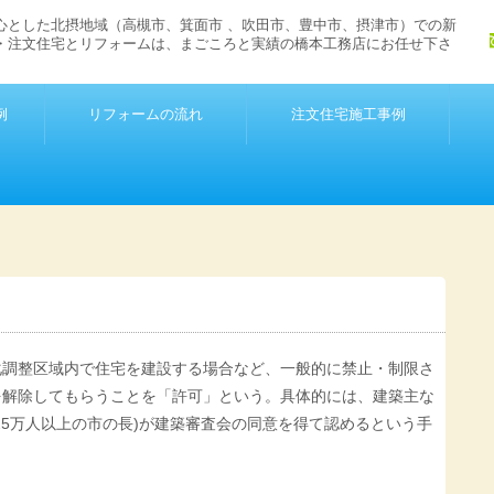
心とした北摂地域（高槻市、箕面市 、吹田市、豊中市、摂津市）での新
・注文住宅とリフォームは、まごころと実績の橋本工務店にお任せ下さ
例
リフォームの流れ
注文住宅施工事例
化調整区域内で住宅を建設する場合など、一般的に禁止・制限さ
を解除してもらうことを「許可」という。具体的には、建築主な
25万人以上の市の長)が建築審査会の同意を得て認めるという手