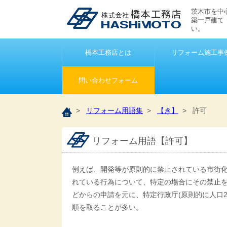
茨木市を中
築一戸建て
い。
橋本工務店とは
リフォーム施工事
問い合わせフォーム
>
リフォーム用語集
>
【き】
> 許可
リフォーム用語【許可】
例えば、開発等が原則的に禁止されている市街
れている行為について、特定の場合にその禁止
どからの申請を元に、特定行政庁(原則的に人口
順を取ることが多い。