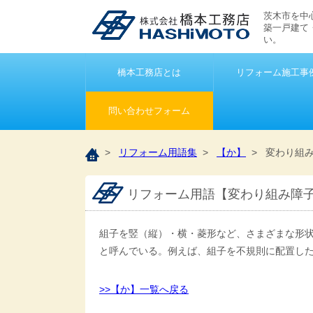
茨木市を中
築一戸建て
い。
橋本工務店とは
リフォーム施工事
問い合わせフォーム
>
リフォーム用語集
>
【か】
> 変わり組
リフォーム用語【変わり組み障
組子を竪（縦）・横・菱形など、さまざまな形
と呼んでいる。例えば、組子を不規則に配置し
>>【か】一覧へ戻る