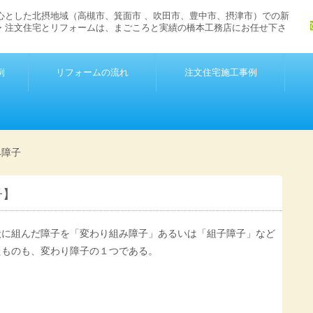
心とした北摂地域（高槻市、箕面市 、吹田市、豊中市、摂津市）での新
・注文住宅とリフォームは、まごころと実績の橋本工務店にお任せ下さ
例
リフォームの流れ
注文住宅施工事例
み障子
子】
状に組んだ障子を「変わり組み障子」あるいは「組子障子」など
たものも、変わり障子の１つである。