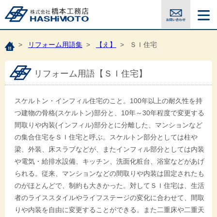
>
リフォーム用語集
>
【え】
> ＳＩ住宅
リフォーム用語【ＳＩ住宅】
スケルトン・インフィル住宅のこと。100年以上の耐久性を持
つ建物の骨格(スケルトン)部分と、10年～30年程度で変更する
間取りや内装(インフィル)部分とに分離した、マンションなど
の集合住宅をＳＩ住宅と呼ぶ。スケルトン部分としては柱や
梁、外装、床スラブなどが、またインフィル部分としては内装
や電気・給排水設備、キッチン、洗面化粧台、浴室などがあげ
られる。従来、マンションなどの間取りや内装は固定されたも
のがほとんどで、制約も大きかった。対してＳＩ住宅は、生活
者のライススタイルやライフステージの変化に合わせて、間取
りや内装を自由に変更することができる。また二重床や二重天