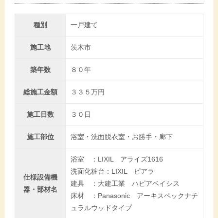
種別
一戸建て
施工地
茨木市
築年数
８０年
総施工金額
３３５万円
施工日数
３０日
施工部位
浴室・洗面脱衣室・お勝手・廊下
浴室 ：LIXIL アライズ1616
洗面化粧台：LIXIL ピアラ
仕様設備機
建具 ：大建工業 ハピアベイシス
器・部材名
床材 ：Panasonic アーキスペックナチ
ュラルウッドタイプ